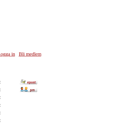
ogga in
Bli medlem
:
:
:
:
:
: