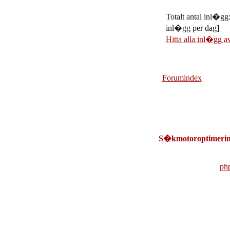
Totalt antal inl�gg
inl�gg per dag]
Hitta alla inl�gg a
Forumindex
S�kmotoroptimerin
ph