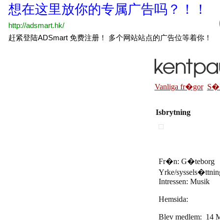
Vanliga fr�gor
S�
Isbrytning
Fr�n: G�teborg
Yrke/syssels�ttnin
Intressen: Musik
Hemsida:
Blev medlem: 14 M