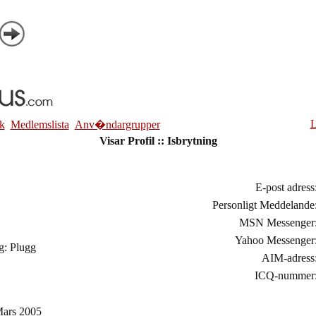
L
k
Medlemslista
Anv�ndargrupper
Visar Profil :: Isbrytning
E-post adress
Personligt Meddelande
MSN Messenger
Yahoo Messenger
g: Plugg
AIM-adress
ICQ-nummer
ars 2005