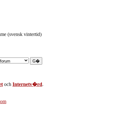
e (svensk vintertid)
et
och
Internetv�rd
.
com