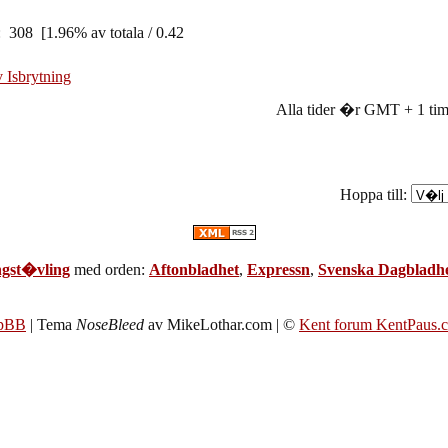
: 308 [1.96% av totala / 0.42
v Isbrytning
Alla tider �r GMT + 1 timm
Hoppa till:
gst�vling
med orden:
Aftonbladhet
,
Expressn
,
Svenska Dagbladh
pBB
| Tema
NoseBleed
av MikeLothar.com | ©
Kent forum KentPaus.