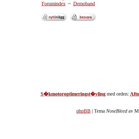
Forumindex
~
Demoband
S�kmotoroptimeringst�vling
med orden:
Aft
phpBB
| Tema
NoseBleed
av Mi