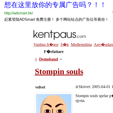
Vanliga fr�gor
S�k
Medlemslista
Anv�ndarg
F�rfattare
<
Demoband
~
Stompin souls
Skrivet: 2005-04-01 1
velvet
Stompin souls spelar 
sjysta.