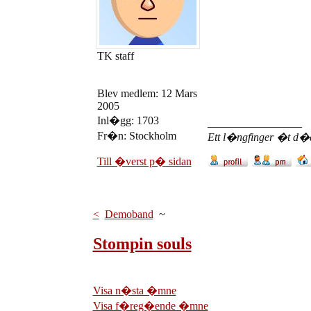
TK staff
Blev medlem: 12 Mars
2005
Inl�gg: 1703
_________________
Fr�n: Stockholm
Ett l�ngfinger �t d�de
Till �verst p� sidan
<
Demoband
~
Stompin souls
Visa n�sta �mne
Visa f�reg�ende �mne