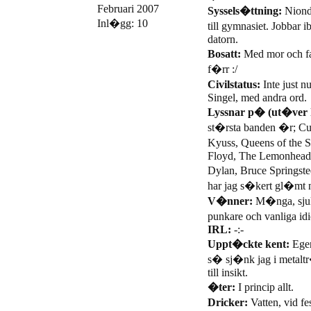
Februari 2007
Syssels�ttning:
Nionde
Inl�gg: 10
till gymnasiet. Jobbar i
datorn.
Bosatt:
Med mor och far
f�rr :/
Civilstatus:
Inte just n
Singel, med andra ord.
Lyssnar p� (ut�ver 
st�rsta banden �r; Cul
Kyuss, Queens of the 
Floyd, The Lemonheads
Dylan, Bruce Springst
har jag s�kert gl�mt 
V�nner:
M�nga, sjukt
punkare och vanliga idi
IRL:
-:-
Uppt�ckte kent:
Egen
s� sj�nk jag i metalt
till insikt.
�ter:
I princip allt.
Dricker:
Vatten, vid fe