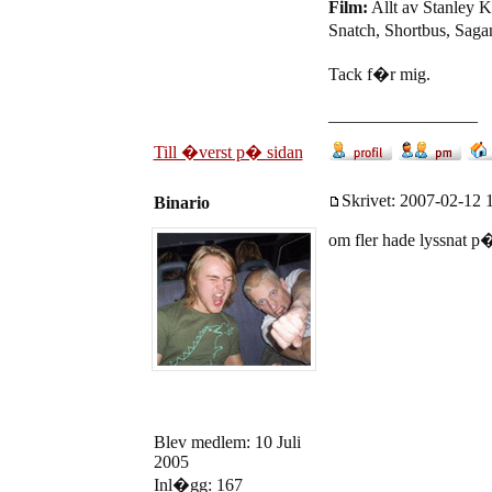
Film:
Allt av Stanley 
Snatch, Shortbus, Sagan
Tack f�r mig.
_________________
Till �verst p� sidan
Skrivet: 2007-02-12 1
Binario
om fler hade lyssnat p
Blev medlem: 10 Juli
2005
Inl�gg: 167