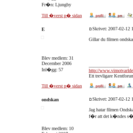
Fr�n: Ljungby
Till �verst p� sidan
Skrivet: 2007-02-12 1
E
Gillar du filmen ondsk
Blev medlem: 31
December 2006
_________________
Inl�gg: 57
http://www.vimotvarlde
Ett trevligare Kentforu
Till �verst p� sidan
Skrivet: 2007-02-12 1
ondskan
Jag hatar filmen Ondska
f�r att det k�ndes s� c
Blev medlem: 10