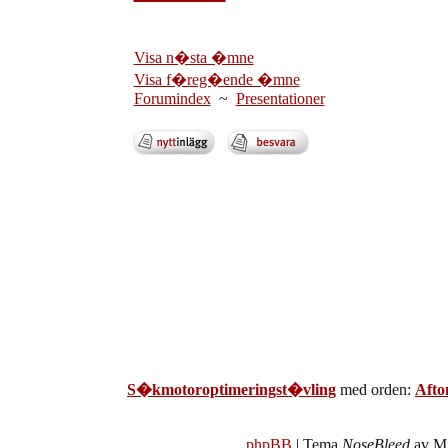
Visa n�sta �mne
Visa f�reg�ende �mne
Forumindex
~
Presentationer
S�kmotoroptimeringst�vling
med orden:
Afto
phpBB
| Tema
NoseBleed
av Mi