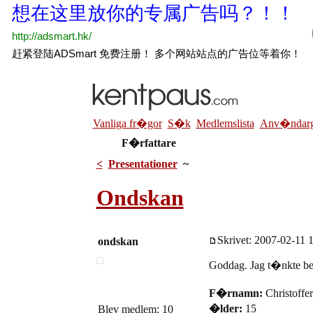
Vanliga fr�gor
S�k
Medlemslista
Anv�ndarg
F�rfattare
<
Presentationer
~
Ondskan
Skrivet: 2007-02-11 1
ondskan
Goddag. Jag t�nkte ber
F�rnamn:
Christoffer
�lder:
15
Blev medlem: 10