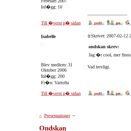
Februari 2007
Inl�gg: 10
_________________
Till �verst p� sidan
Skrivet: 2007-02-12 2
Isabelle
ondskan skrev:
Jag �r cool, mer finns 
Blev medlem: 31
Vad trevligt.
Oktober 2006
Inl�gg: 200
Fr�n: Vartofta
Till �verst p� sidan
<
Presentationer
~
Ondskan