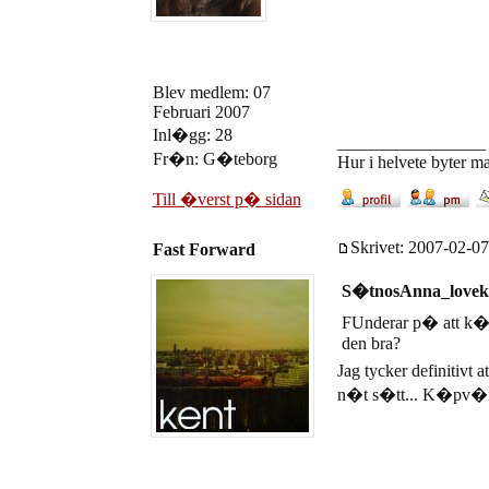
Blev medlem: 07
Februari 2007
Inl�gg: 28
_________________
Fr�n: G�teborg
Hur i helvete byter 
Till �verst p� sidan
Skrivet: 2007-02-07
Fast Forward
S�tnosAnna_loveke
FUnderar p� att k�pa
den bra?
Jag tycker definitivt
n�t s�tt... K�pv�rd