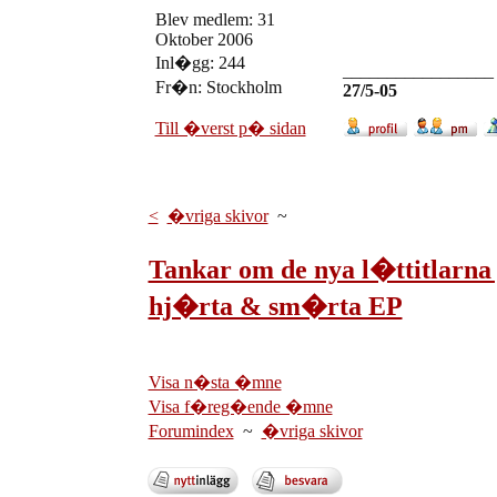
Blev medlem: 31
Oktober 2006
Inl�gg: 244
_________________
Fr�n: Stockholm
27/5-05
Till �verst p� sidan
<
�vriga skivor
~
Tankar om de nya l�ttitlarn
hj�rta & sm�rta EP
Visa n�sta �mne
Visa f�reg�ende �mne
Forumindex
~
�vriga skivor