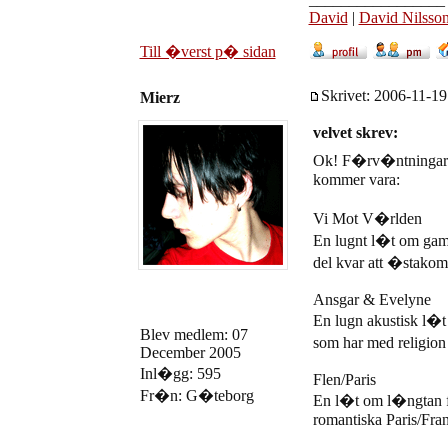
David
|
David Nilsso
Till �verst p� sidan
Skrivet: 2006-11-19
Mierz
velvet skrev:
Ok! F�rv�ntningar 
kommer vara:
Vi Mot V�rlden
En lugnt l�t om gaml
del kvar att �stakom
Ansgar & Evelyne
En lugn akustisk l�
Blev medlem: 07
som har med religion
December 2005
Inl�gg: 595
Flen/Paris
Fr�n: G�teborg
En l�t om l�ngtan f
romantiska Paris/Fran