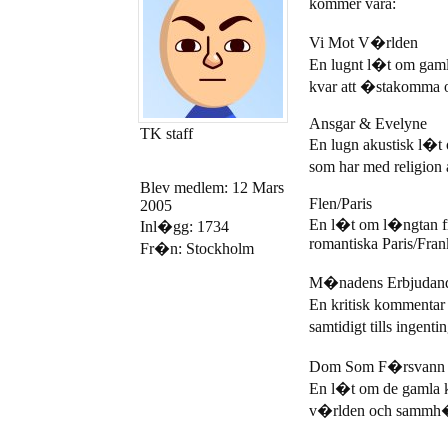
kommer vara:
Vi Mot V�rlden
En lugnt l�t om gaml
kvar att �stakomma o
Ansgar & Evelyne
TK staff
En lugn akustisk l�t
som har med religion 
Blev medlem: 12 Mars
Flen/Paris
2005
En l�t om l�ngtan fr
Inl�gg: 1734
romantiska Paris/Fran
Fr�n: Stockholm
M�nadens Erbjudan
En kritisk kommentar
samtidigt tills ingent
Dom Som F�rsvann
En l�t om de gamla 
v�rlden och sammh�lle
_________________