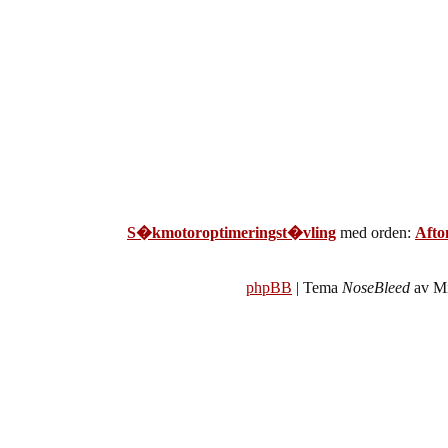
S�kmotoroptimeringst�vling
med orden:
Afto
phpBB
| Tema
NoseBleed
av Mi