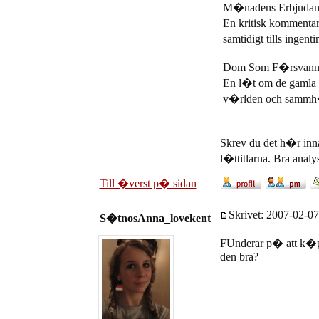
M�nadens Erbjudan
En kritisk kommentar
samtidigt tills ingen
Dom Som F�rsvan
En l�t om de gamla
v�rlden och sammh�lle
Skrev du det h�r inna
l�ttitlarna. Bra analyse
Till �verst p� sidan
Skrivet: 2007-02-07
S�tnosAnna_lovekent
FUnderar p� att k�pa 
den bra?