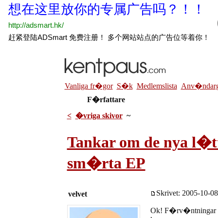
Vanliga fr�gor
S�k
Medlemslista
Anv�ndarg
F�rfattare
<
�vriga skivor
~
Tankar om de nya l�t
sm�rta EP
Skrivet: 2005-10-08
velvet
Ok! F�rv�ntningar 