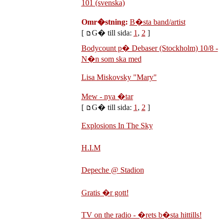
101 (svenska)
Omr�stning:
B�sta band/artist
[
G� till sida:
1
,
2
]
Bodycount p� Debaser (Stockholm) 10/8 -
N�n som ska med
Lisa Miskovsky "Mary"
Mew - nya �tar
[
G� till sida:
1
,
2
]
Explosions In The Sky
H.I.M
Depeche @ Stadion
Gratis �r gott!
TV on the radio - �rets b�sta hittills!