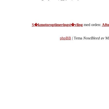
S�kmotoroptimeringst�vling
med orden:
Aft
phpBB
| Tema
NoseBleed
av Mi