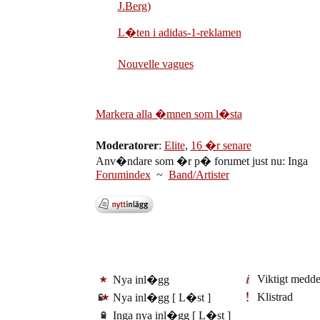
J.Berg)
L�ten i adidas-1-reklamen
Nouvelle vagues
Markera alla �mnen som l�sta
Moderatorer
:
Elite
,
16 �r senare
Anv�ndare som �r p� forumet just nu: Inga
Forumindex
~
Band/Artister
Viktigt medd
Nya inl�gg
Klistrad
Nya inl�gg [ L�st ]
Inga nya inl�gg [ L�st ]