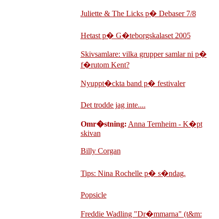
Juliette & The Licks p� Debaser 7/8
Hetast p� G�teborgskalaset 2005
Skivsamlare: vilka grupper samlar ni p�
f�rutom Kent?
Nyuppt�ckta band p� festivaler
Det trodde jag inte....
Omr�stning:
Anna Ternheim - K�pt
skivan
Billy Corgan
Tips: Nina Rochelle p� s�ndag.
Popsicle
Freddie Wadling "Dr�mmarna" (t&m: