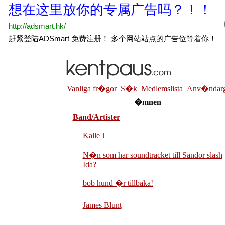
Vanliga fr�gor
S�k
Medlemslista
Anv�ndarg
�mnen
Band/Artister
Kalle J
N�n som har soundtracket till Sandor slash
Ida?
bob hund �r tillbaka!
James Blunt