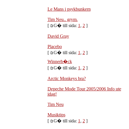
Le Mans i psykbunkern
Tim Neu.. grym.
[
G� till sida:
1
,
2
]
David Gray
Placebo
[
G� till sida:
1
,
2
]
Winnerb�ck
[
G� till sida:
1
,
2
]
Arctic Monkeys bra?
Depeche Mode Tour 2005/2006 Info ute
idag!
Tim Neu
Musiktips
[
G� till sida:
1
,
2
]