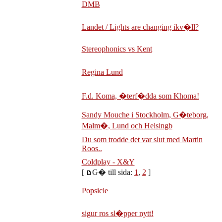
DMB
Landet / Lights are changing ikv�ll?
Stereophonics vs Kent
Regina Lund
F.d. Koma, �terf�dda som Khoma!
Sandy Mouche i Stockholm, G�teborg,
Malm�, Lund och Helsingb
Du som trodde det var slut med Martin
Roos..
Coldplay - X&Y
[
G� till sida:
1
,
2
]
Popsicle
sigur ros sl�pper nytt!