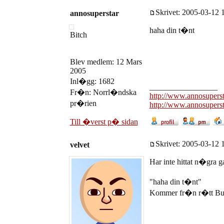
Skrivet: 2005-03-12 1
annosuperstar
haha din t�nt
Bitch
Blev medlem: 12 Mars
2005
Inl�gg: 1682
_________________
Fr�n: Norrl�ndska
http://www.annosupers
pr�rien
http://www.annosupers
Till �verst p� sidan
Skrivet: 2005-03-12 1
velvet
Har inte hittat n�gra
"haha din t�nt"
Kommer fr�n r�tt Bu