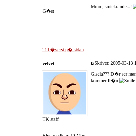
Mmm, smickrande...!
G�st
Till �verst p� sidan
Skrivet: 2005-03-13 1
velvet
Gisela??? D�r ser man..
kommer fr�n
TK staff
Blev medlem: 12 Mars