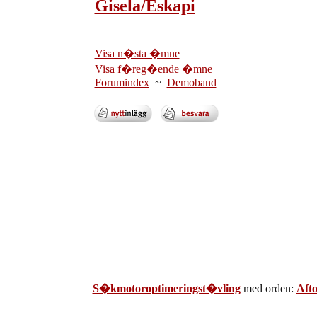
Gisela/Eskapi
Visa n�sta �mne
Visa f�reg�ende �mne
Forumindex
~
Demoband
S�kmotoroptimeringst�vling
med orden:
Aft