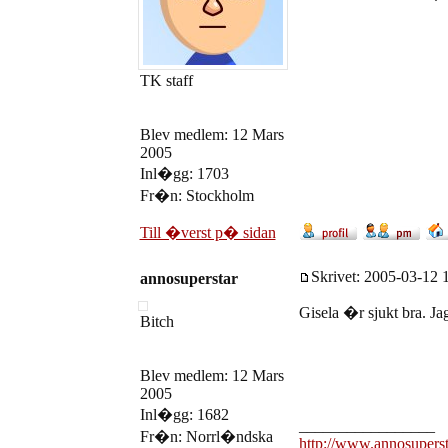
TK staff
Blev medlem: 12 Mars
2005
Inl�gg: 1703
Fr�n: Stockholm
Till �verst p� sidan
Skrivet: 2005-03-12 1
annosuperstar
Gisela �r sjukt bra. 
Bitch
Blev medlem: 12 Mars
2005
Inl�gg: 1682
_________________
Fr�n: Norrl�ndska
http://www.annosupers