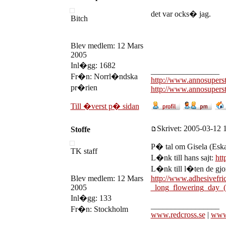
det var ocks� jag.
Bitch
Blev medlem: 12 Mars
2005
Inl�gg: 1682
_________________
Fr�n: Norrl�ndska
http://www.annosupers
pr�rien
http://www.annosupers
Till �verst p� sidan
Skrivet: 2005-03-12 1
Stoffe
P� tal om Gisela (Eska
TK staff
L�nk till hans sajt:
htt
L�nk till l�ten de gjor
Blev medlem: 12 Mars
http://www.adhesivefr
2005
_long_flowering_day_
Inl�gg: 133
_________________
Fr�n: Stockholm
www.redcross.se
|
www.