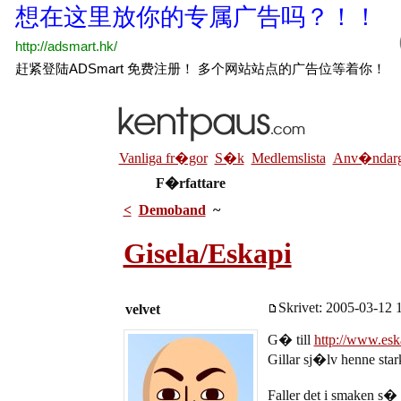
Vanliga fr�gor
S�k
Medlemslista
Anv�ndarg
F�rfattare
<
Demoband
~
Gisela/Eskapi
Skrivet: 2005-03-12 1
velvet
G� till
http://www.esk
Gillar sj�lv henne star
Faller det i smaken s�