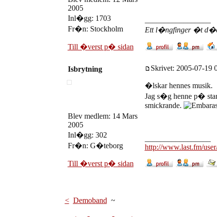
2005
Inl�gg: 1703
_________________
Fr�n: Stockholm
Ett l�ngfinger �t d�de
Till �verst p� sidan
Skrivet: 2005-07-19 0
Isbrytning
�lskar hennes musik.
Jag s�g henne p� sta
smickrande.
Blev medlem: 14 Mars
2005
Inl�gg: 302
_________________
Fr�n: G�teborg
http://www.last.fm/user
Till �verst p� sidan
<
Demoband
~