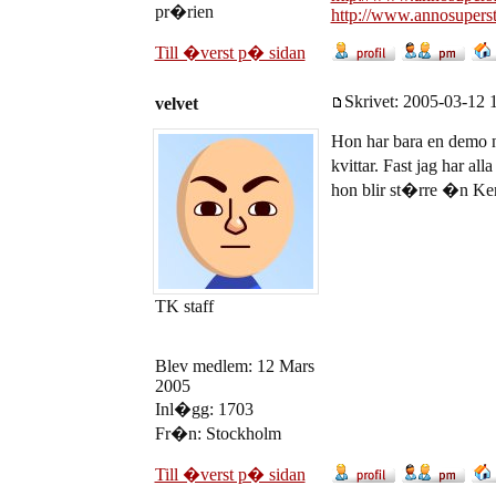
pr�rien
http://www.annosupers
Till �verst p� sidan
Skrivet: 2005-03-12 1
velvet
Hon har bara en demo 
kvittar. Fast jag har alla
hon blir st�rre �n Ke
TK staff
Blev medlem: 12 Mars
2005
Inl�gg: 1703
Fr�n: Stockholm
Till �verst p� sidan