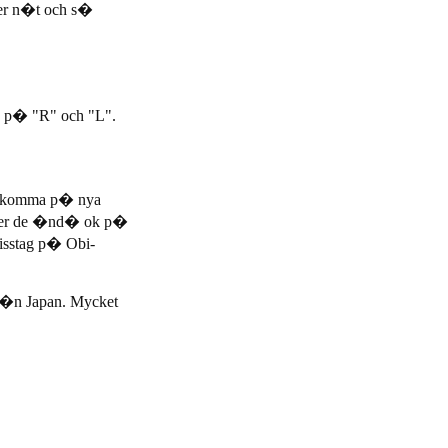
ler n�t och s�
ja p� "R" och "L".
tt komma p� nya
�ter de �nd� ok p�
isstag p� Obi-
r�n Japan. Mycket