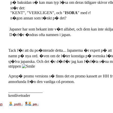
p� baksidan s� kan man typ l�sa om deras tidigare skivor el
st�r det:
"KENT", "VERKLIGEN", och "
ISORA
" med r!
n�gon annan som t�nkt p� det?
Japaner har som bekant inte v�rt alfabet, och dem kan inte skil
D�rf�r �ndras ofta namnen i japan.
Tack f�r att du po�nterade detta... Japanerna �r expert p� a
namn p� nya ord. �ven om de l�ter konstiga p� svenska l
sj�lva japanska. Och det �r d�rf�r jag kan f�rl�ta s�na m
strippen
Aprop� promo versions s� finns det en promo kassett av HH f
annorlunda fr�n den vanliga cd-promon.
_________________
kentlivetrader
an