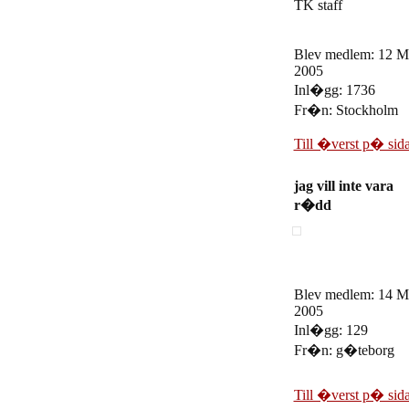
TK staff
Blev medlem: 12 M
2005
Inl�gg: 1736
Fr�n: Stockholm
Till �verst p� sid
jag vill inte vara
r�dd
Blev medlem: 14 M
2005
Inl�gg: 129
Fr�n: g�teborg
Till �verst p� sid