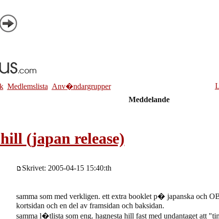
L
k
Medlemslista
Anv�ndargrupper
Meddelande
hill (japan release)
Skrivet: 2005-04-15 15:40:th
samma som med verkligen. ett extra booklet p� japanska och OB
kortsidan och en del av framsidan och baksidan.
samma l�tlista som eng. hagnesta hill fast med undantaget att "time