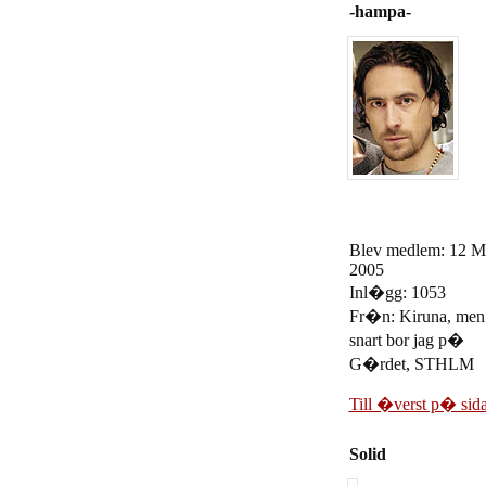
-hampa-
Blev medlem: 12 M
2005
Inl�gg: 1053
Fr�n: Kiruna, men
snart bor jag p�
G�rdet, STHLM
Till �verst p� sid
Solid