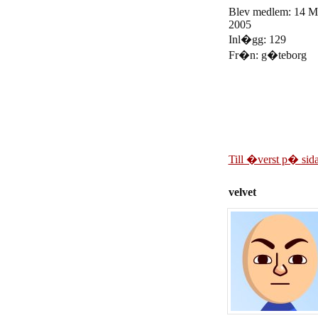
Blev medlem: 14 M
2005
Inl�gg: 129
Fr�n: g�teborg
Till �verst p� sid
velvet