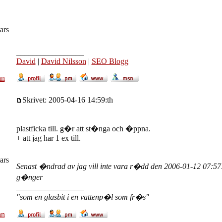
ars
_________________
David
|
David Nilsson
|
SEO Blogg
an
Skrivet: 2005-04-16 14:59:th
plastficka till. g�r att st�nga och �ppna.
+ att jag har 1 ex till.
ars
Senast �ndrad av jag vill inte vara r�dd den 2006-01-12 07:57:
g�nger
_________________
"som en glasbit i en vattenp�l som fr�s"
an