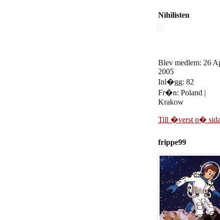
Nihilisten
Blev medlem: 26 Ap
2005
Inl�gg: 82
Fr�n: Poland |
Krakow
Till �verst p� sid
frippe99