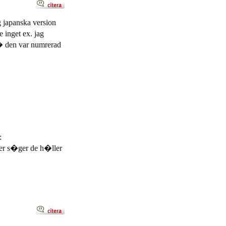
 japanska version
 inget ex. jag
� den var numrerad
:
ler s�ger de h�ller