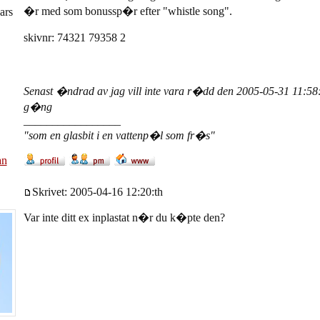
�r med som bonussp�r efter "whistle song".
ars
skivnr: 74321 79358 2
Senast �ndrad av jag vill inte vara r�dd den 2005-05-31 11:58:
g�ng
_________________
"som en glasbit i en vattenp�l som fr�s"
an
Skrivet: 2005-04-16 12:20:th
Var inte ditt ex inplastat n�r du k�pte den?