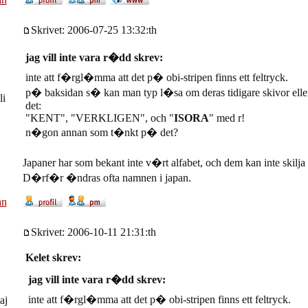
Skrivet: 2006-07-25 13:32:th
jag vill inte vara r�dd skrev:
inte att f�rgl�mma att det p� obi-stripen finns ett feltryck.
p� baksidan s� kan man typ l�sa om deras tidigare skivor el
li
det:
"KENT", "VERKLIGEN", och "
ISORA
" med r!
n�gon annan som t�nkt p� det?
Japaner har som bekant inte v�rt alfabet, och dem kan inte skil
D�rf�r �ndras ofta namnen i japan.
an
Skrivet: 2006-10-11 21:31:th
Kelet skrev:
jag vill inte vara r�dd skrev:
inte att f�rgl�mma att det p� obi-stripen finns ett feltryck.
aj