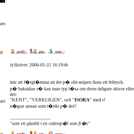
ars
an
Skrivet: 2006-01-11 16:19:th
inte att f�rgl�mma att det p� obi-stripen finns ett feltryck.
p� baksidan s� kan man typ l�sa om deras tidigare skivor ell
det:
"KENT", "VERKLIGEN", och "
ISORA
" med r!
ars
n�gon annan som t�nkt p� det?
_________________
"som en glasbit i en vattenp�l som fr�s"
an