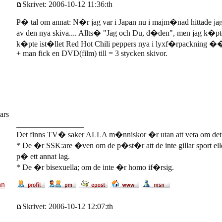
Skrivet: 2006-10-12 11:36:th
P� tal om annat: N�r jag var i Japan nu i majm�nad hittade jag
av den nya skiva.... Allts� "Jag och Du, d�den", men jag k�pte
k�pte ist�llet Red Hot Chili peppers nya i lyxf�rpackning �
+ man fick en DVD(film) till = 3 stycken skivor.
ars
_________________
Det finns TV� saker ALLA m�nniskor �r utan att veta om det
* De �r SSK:are �ven om de p�st�r att de inte gillar sport el
p� ett annat lag.
* De �r bisexuella; om de inte �r homo if�rsig.
an
Skrivet: 2006-10-12 12:07:th