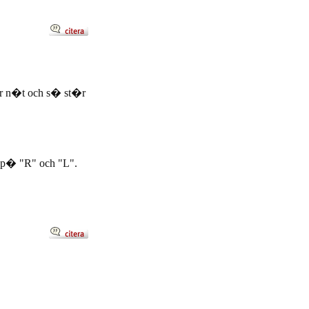
ler n�t och s� st�r
ja p� "R" och "L".