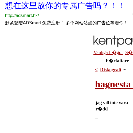
Vanliga fr�gor
S�
F�rfattare
<
Diskografi
~
hagnesta 
jag vill inte vara
r�dd