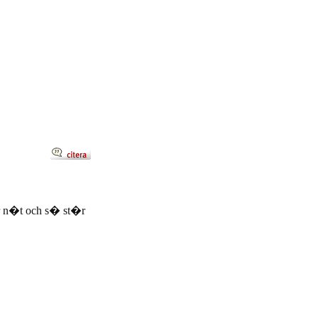
er n�t och s� st�r