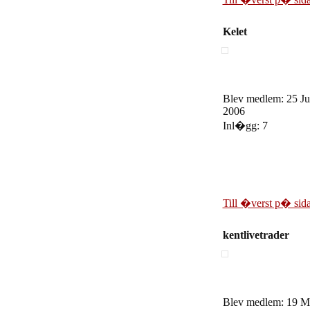
Kelet
Blev medlem: 25 Ju
2006
Inl�gg: 7
Till �verst p� sid
kentlivetrader
Blev medlem: 19 M