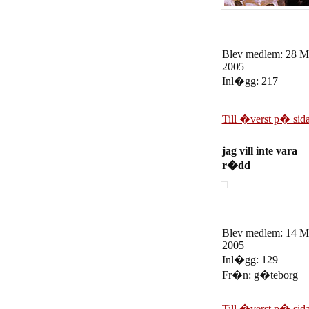
Blev medlem: 28 M
2005
Inl�gg: 217
Till �verst p� sid
jag vill inte vara
r�dd
Blev medlem: 14 M
2005
Inl�gg: 129
Fr�n: g�teborg
Till �verst p� sid