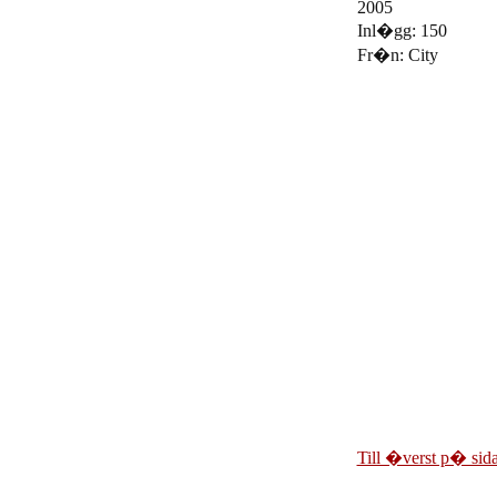
2005
Inl�gg: 150
Fr�n: City
Till �verst p� sid