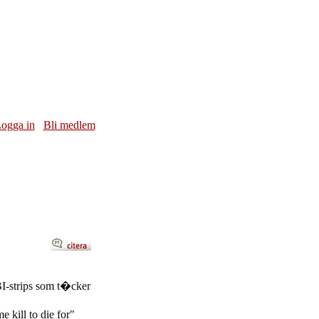
ogga in
Bli medlem
I-strips som t�cker
 kill to die for"