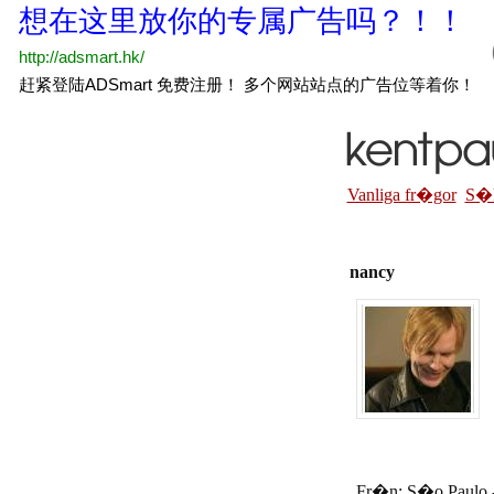
Vanliga fr�gor
S�
nancy
Fr�n: S�o Paulo -