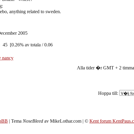
ng:
cebo, anything related to sweden.
December 2005
: 45 [0.26% av totala / 0.06
v nancy
Alla tider �r GMT + 2 timma
Hoppa till:
pBB
| Tema
NoseBleed
av MikeLothar.com | ©
Kent forum KentPaus.