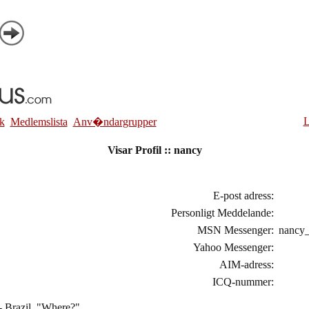
L
k
Medlemslista
Anv�ndargrupper
Visar Profil :: nancy
E-post adress:
Personligt Meddelande:
MSN Messenger:
nancy_
Yahoo Messenger:
AIM-adress:
ICQ-nummer:
 Brazil. "Where?"