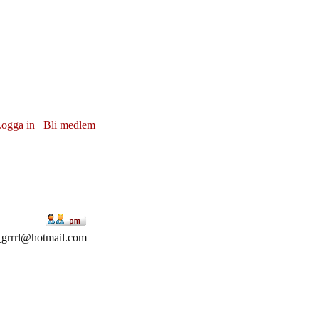
ogga in
Bli medlem
grrrl@hotmail.com