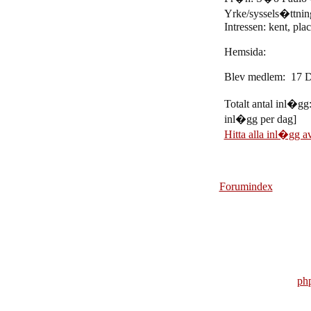
Yrke/syssels�ttni
Intressen: kent, pla
Hemsida:
Blev medlem: 17 
Totalt antal inl�gg
inl�gg per dag]
Hitta alla inl�gg a
Forumindex
ph