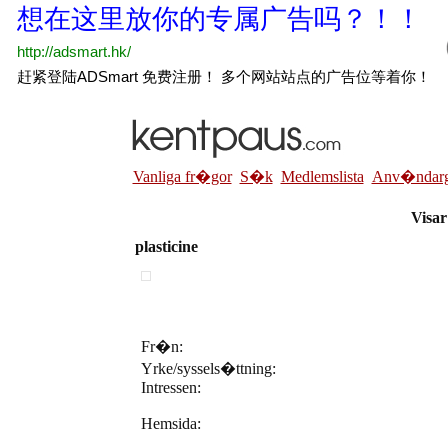
Vanliga fr�gor
S�k
Medlemslista
Anv�ndarg
Visar 
plasticine
Fr�n:
Yrke/syssels�ttning:
Intressen:
Hemsida: