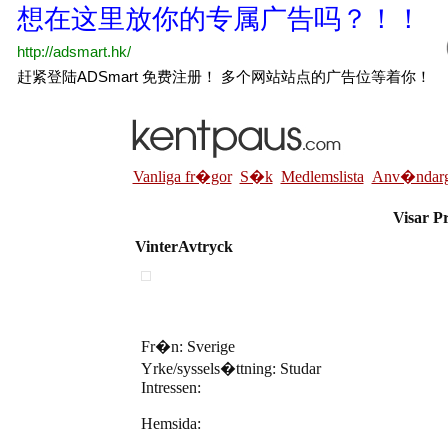
Vanliga fr�gor
S�k
Medlemslista
Anv�ndarg
Visar Pr
VinterAvtryck
Fr�n: Sverige
Yrke/syssels�ttning: Studar
Intressen:
Hemsida: