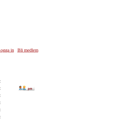
ogga in
Bli medlem
:
:
:
:
:
: