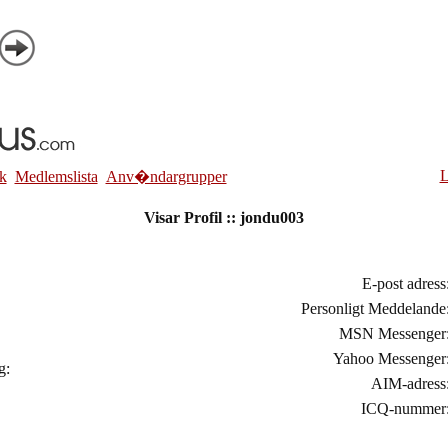
L
k
Medlemslista
Anv�ndargrupper
Visar Profil :: jondu003
E-post adress
Personligt Meddelande
MSN Messenger
Yahoo Messenger
ng:
AIM-adress
ICQ-nummer