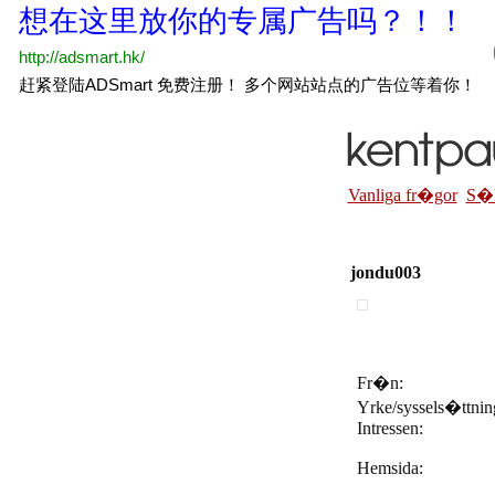
Vanliga fr�gor
S�
jondu003
Fr�n:
Yrke/syssels�ttni
Intressen:
Hemsida: