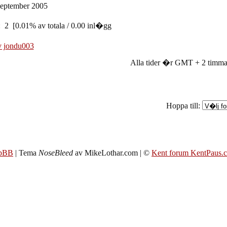
eptember 2005
: 2 [0.01% av totala / 0.00 inl�gg
av jondu003
Alla tider �r GMT + 2 timma
Hoppa till:
pBB
| Tema
NoseBleed
av MikeLothar.com | ©
Kent forum KentPaus.