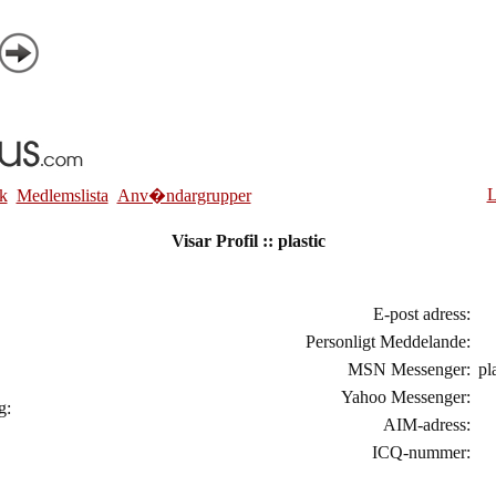
L
k
Medlemslista
Anv�ndargrupper
Visar Profil :: plastic
E-post adress:
Personligt Meddelande:
MSN Messenger:
pl
Yahoo Messenger:
ng:
AIM-adress:
ICQ-nummer: