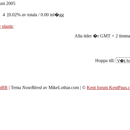
uni 2005
: 4 [0.02% av totala / 0.00 inl�gg
 plastic
Alla tider �r GMT + 2 timma
Hoppa till:
pBB
| Tema
NoseBleed
av MikeLothar.com | ©
Kent forum KentPaus.