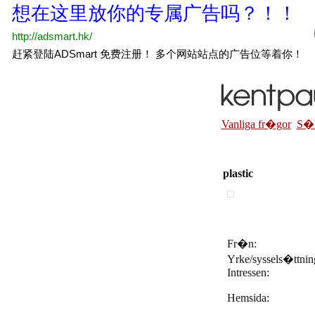
Vanliga fr�gor
S�
plastic
Fr�n:
Yrke/syssels�ttni
Intressen:
Hemsida: