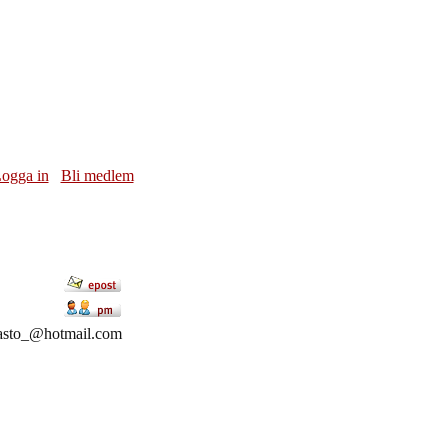
ogga in
Bli medlem
asto_@hotmail.com