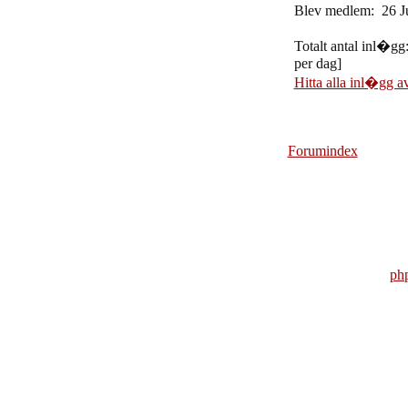
Blev medlem: 26 J
Totalt antal inl�gg
per dag]
Hitta alla inl�gg av
Forumindex
ph