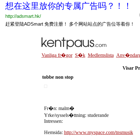
Vanliga fr�gor
S�k
Medlemslista
Anv�ndarg
Visar Pr
tobbe non stop
Fr�n: malm�
Yrke/syssels�ttning: studerande
Intressen:
Hemsida:
http://www.myspace.com/tnsmusik