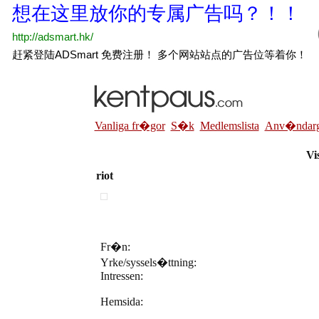
Vanliga fr�gor
S�k
Medlemslista
Anv�ndarg
Vis
riot
Fr�n:
Yrke/syssels�ttning:
Intressen:
Hemsida: