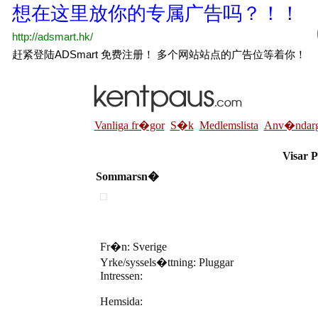
Vanliga fr�gor
S�k
Medlemslista
Anv�ndarg
Visar 
Sommarsn�
Fr�n: Sverige
Yrke/syssels�ttning: Pluggar
Intressen:
Hemsida: