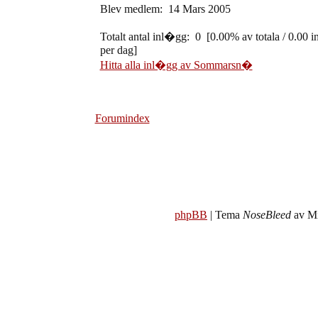
Blev medlem: 14 Mars 2005
Totalt antal inl�gg: 0 [0.00% av totala / 0.00 
per dag]
Hitta alla inl�gg av Sommarsn�
Forumindex
phpBB
| Tema
NoseBleed
av Mi