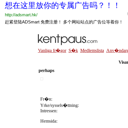
Vanliga fr�gor
S�k
Medlemslista
Anv�ndarg
Visar
perhaps
Fr�n:
Yrke/syssels�ttning:
Intressen:
Hemsida: