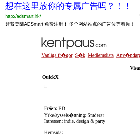
Vanliga fr�gor
S�k
Medlemslista
Anv�ndarg
Visa
QuickX
Fr�n: ED
Yrke/syssels�ttning: Studerar
Intressen: indie, design & party
Hemsida: