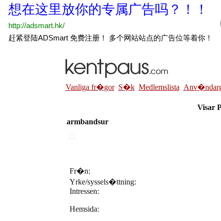
Vanliga fr�gor
S�k
Medlemslista
Anv�ndarg
Visar 
armbandsur
Fr�n:
Yrke/syssels�ttning:
Intressen:
Hemsida: