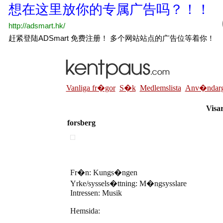
Vanliga fr�gor
S�k
Medlemslista
Anv�ndarg
Visar
forsberg
Fr�n: Kungs�ngen
Yrke/syssels�ttning: M�ngsysslare
Intressen: Musik
Hemsida: