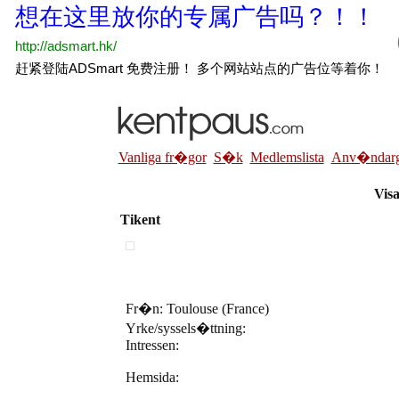
Vanliga fr�gor
S�k
Medlemslista
Anv�ndarg
Visa
Tikent
Fr�n: Toulouse (France)
Yrke/syssels�ttning:
Intressen:
Hemsida: